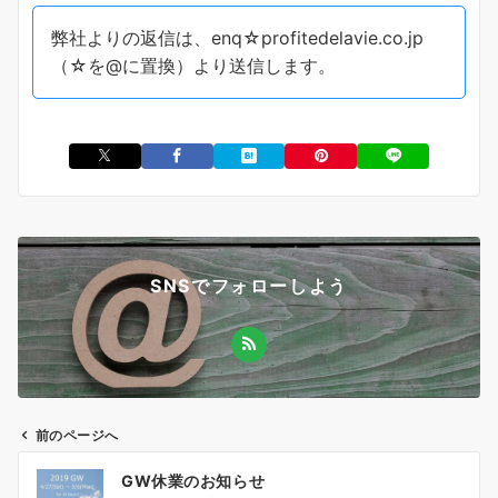
弊社よりの返信は、enq☆profitedelavie.co.jp
（☆を@に置換）より送信します。
SNSでフォローしよう
前のページへ
投
GW休業のお知らせ
稿