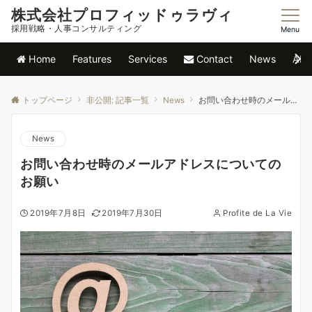
株式会社プロフィッドゥラヴィ
採用戦略・人事コンサルティング
Menu
Home
Features
Services
Contact
News
Abo
トップページ
非公開: 記事一覧
News
お問い合わせ時のメールアドレスについてのお願い
News
お問い合わせ時のメールアドレスについての
お願い
2019年7月8日
2019年7月30日
Profite de La Vie