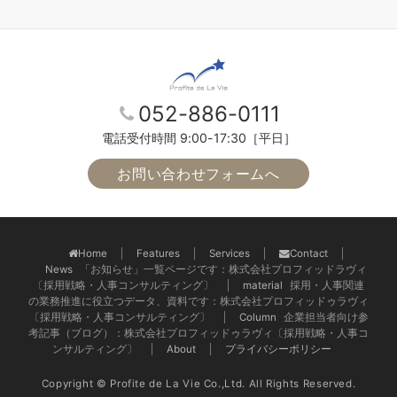
052-886-0111
電話受付時間 9:00-17:30［平日］
お問い合わせフォームへ
Home
Features
Services
Contact
News
「お知らせ」一覧ページです：株式会社プロフィッドラヴィ
〔採用戦略・人事コンサルティング〕
material
採用・人事関連
の業務推進に役立つデータ、資料です：株式会社プロフィッドゥラヴィ
〔採用戦略・人事コンサルティング〕
Column
企業担当者向け参
考記事（ブログ）：株式会社プロフィッドゥラヴィ〔採用戦略・人事コ
ンサルティング〕
About
プライバシーポリシー
Copyright © Profite de La Vie Co.,Ltd. All Rights Reserved.